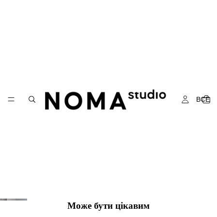
Майка 112025
Sale price
₴700.00
Regular price
₴1,000.00
Вартість доставки розраховується під час оформлення замовлення
Size
S
M
PLAY
ВСЕ
VIDEO
L
ДОДАТИ В КОШИК
ОПИС
Може бути цікавим