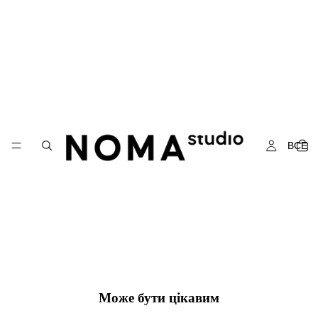
Сукня 292025
Sale price
₴2,170.00
Regular price
₴3,100.00
Вартість доставки розраховується під час оформлення замовлення
Size
XS
S
ВСЕ
M
L
ДОДАТИ В КОШИК
ОПИС
Може бути цікавим